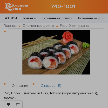
740-1001
740-1001
с 10:00 до 22:30
АКЦИИ
Новинки
Фирменные роллы
Запечённые ролл
Главная
Фирменные роллы
Ролл Жемчужина
0 товаров
Корзина
0 ₽
Главная
Акции
Описание
Отзывов (11)
О доставке
Рис, Нори, Сливочный Сыр, Тобико (икра летучей рыбы),
Лосось.
Блог