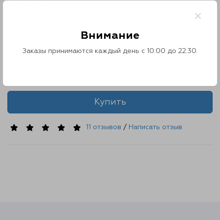
Ролл Жемчужина
Контакты
×
Модель: 87677884
О нас
Наличие: Есть в наличии
Внимание
730 ₽
Отзывы
Заказы принимаются каждый день с 10:00 до 22:30.
Количество
Телефоны
Купить
Войти
11 отзывов
/
Написать отзыв
Наше приложение
ЗАГРУЗИТЕ НА