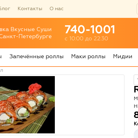
Блог
Контакты
О нас
740-1001
вка Вкусные Суши
 Санкт-Петербурге
с 10:00 до 22:30
ы
Запечённые роллы
Маки роллы
Мидии
лл
М
Н
К