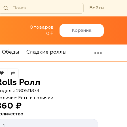
Войти
0 товаров
Корзина
0 ₽
Обеды
Сладкие роллы
Rolls Ролл
одель: 280511873
аличие: Есть в наличии
860 ₽
оличество