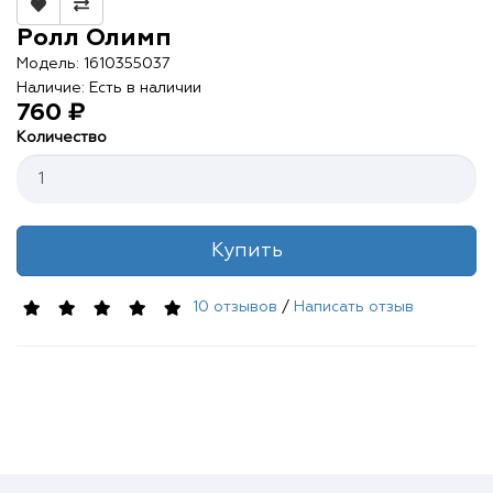
Контакты
Ролл Олимп
О нас
Модель: 1610355037
Наличие: Есть в наличии
760 ₽
Отзывы
Количество
Телефоны
Купить
Войти
10 отзывов
/
Написать отзыв
Наше приложение
ЗАГРУЗИТЕ НА