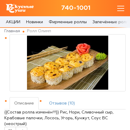
740-1001
740-1001
с 10:00 до 22:30
АКЦИИ
Новинки
Фирменные роллы
Запечённые ролл
Главная
Ролл Олимп
0 товаров
Корзина
0 ₽
Главная
Акции
Описание
Отзывов (10)
О доставке
{{Состав ролла изменён!!!}} Рис, Нори, Сливочный сыр,
Крабовые палочки, Лосось, Угорь, Кунжут, Соус ВС
Блог
(неострый)