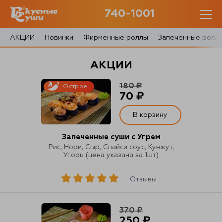
740-1001
740-1001
с 10:00 до 22:30
АКЦИИ
Новинки
Фирменные роллы
Запечённые ролл
0 товаров
АКЦИИ
Корзина
0 ₽
180 ₽
Острое
70 ₽
В корзину
Запеченные суши с Угрем
Главная
Рис, Нори, Сыр, Спайси соус, Кунжут,
Угорь (цена указана за 1шт)
Акции
Отзывы
О доставке
Блог
370 ₽
250 ₽