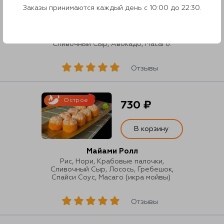
В корзину
Заказы принимаются каждый день с 10:00 до 22:30.
Ланч Ролл
Рис, Нори, Лосось, Крабовые палочки,
Сливочный Сыр, Авокадо, Масаго.
Отзывы
Острое
730 ₽
В корзину
Майами Ролл
Рис, Нори, Крабовые палочки,
Сливочный Сыр, Лосось, Гребешок,
Спайси Соус, Масаго (икра мойвы)
Отзывы