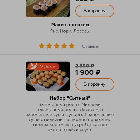
Контакты
В корзину
О нас
Маки с лососем
Отзывы
Рис, Нори, Лосось.
Телефоны
Отзывы
2 390 ₽
Острое
Войти
1 900 ₽
В корзину
Наше приложение
Набор "Сытный"
Запеченный ролл с Мидиями,
Запеченный ролл с Лососем, 3
ЗАГРУЗИТЕ НА
запеченные суши с угрем, 3 запеченные
суши с мидиями. Возможно попадание
мелких косточек в угре! (в состав
входит спайси соус)