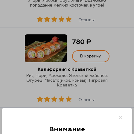
Угорь, Лосось, Соус Унаги.
Возможно
попадание мелких косточек в угре!
Отзывы
780 ₽
В корзину
Калифорния с Креветкой
Рис, Нори, Авокадо, Японский майонез,
Огурец, Масаго(икра мойвы), Тигровая
Креветка
Отзывы
×
720 ₽
Внимание