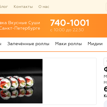
Блог
Контакты
О нас
740-1001
вка Вкусные Суши
 Санкт-Петербурге
с 10:00 до 22:30
ы
Запечённые роллы
Маки роллы
Мидии
М
Н
К