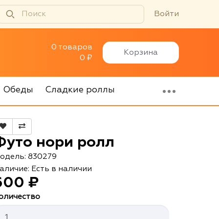
Войти
0 товаров
Корзина
0 ₽
Обеды
Сладкие роллы
Футо нори ролл
одель: 830279
аличие: Есть в наличии
600 ₽
оличество