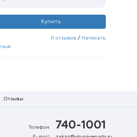
Купить
0 отзывов
/
Написать
тзыв
Отзывы
740-1001
Телефон:
E-mail:
zakaz@vkusnyesushi.ru