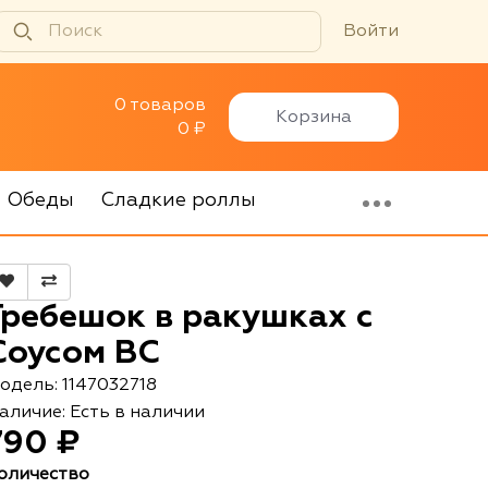
Войти
0 товаров
Корзина
0 ₽
Обеды
Сладкие роллы
Гребешок в ракушках с
Соусом ВС
одель: 1147032718
аличие: Есть в наличии
790 ₽
оличество