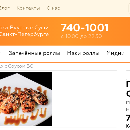
Блог
Контакты
О нас
740-1001
вка Вкусные Суши
 Санкт-Петербурге
с 10:00 до 22:30
ы
Запечённые роллы
Маки роллы
Мидии
х с Соусом ВС
М
Н
К