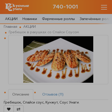
740-1001
740-1001
с 10:00 до 22:30
АКЦИИ
Новинки
Фирменные роллы
Запечённые ролл
Главная
АКЦИИ
0 товаров
Гребешок в ракушках со Спайси Соусом
Корзина
0 ₽
Главная
Акции
О доставке
Описание
Отзывов (11)
Гребешок, Спайси соус, Кунжут, Соус Унаги.
Блог