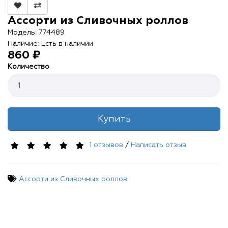
Контакты
Ассорти из Сливочных роллов
О нас
Модель: 774489
Наличие: Есть в наличии
Отзывы
860 ₽
Количество
Телефоны
Войти
Купить
1 отзывов
/
Написать отзыв
Наше приложение
Ассорти из Сливочных роллов
ЗАГРУЗИТЕ НА