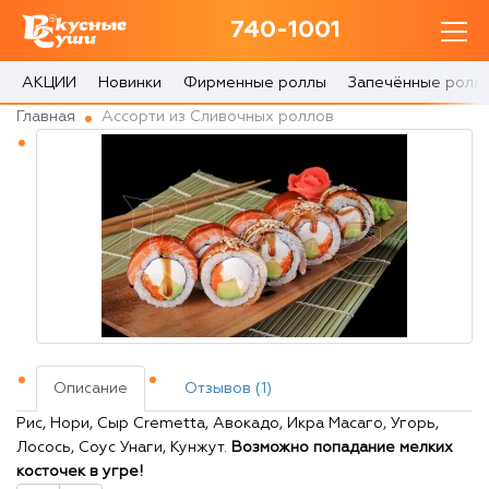
740-1001
740-1001
с 10:00 до 22:30
АКЦИИ
Новинки
Фирменные роллы
Запечённые ролл
Главная
Ассорти из Сливочных роллов
0 товаров
Корзина
0 ₽
Главная
Акции
Описание
Отзывов (1)
О доставке
Рис, Нори, Сыр Cremetta, Авокадо, Икра Масаго, Угорь,
Лосось, Соус Унаги, Кунжут.
Возможно попадание мелких
Блог
косточек в угре!