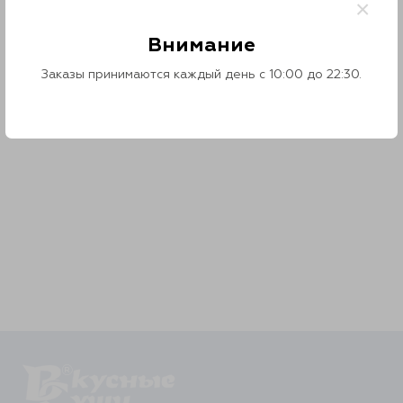
×
Контакты
Внимание
О нас
Заказы принимаются каждый день с 10:00 до 22:30.
Отзывы
Телефоны
Войти
Наше приложение
ЗАГРУЗИТЕ НА