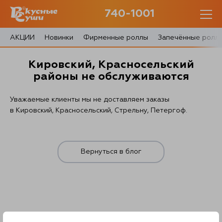
740-1001
740-1001
с 10:00 до 22:30
АКЦИИ
Новинки
Фирменные роллы
Запечённые ролл
0 товаров
Кировский, Красносельский
Корзина
0 ₽
районы не обслуживаются
Уважаемые клиенты мы не доставляем заказы
в Кировский, Красносельский, Стрельну, Петергоф.
Главная
Вернуться в блог
Акции
О доставке
Блог