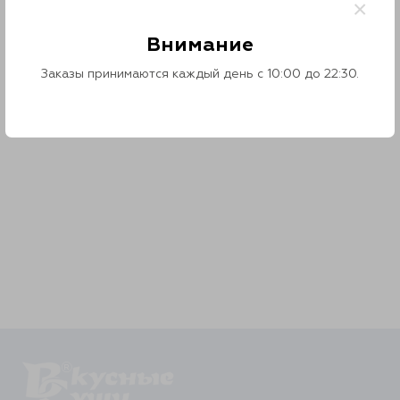
×
Контакты
Внимание
О нас
Заказы принимаются каждый день с 10:00 до 22:30.
Отзывы
Телефоны
Войти
Наше приложение
ЗАГРУЗИТЕ НА