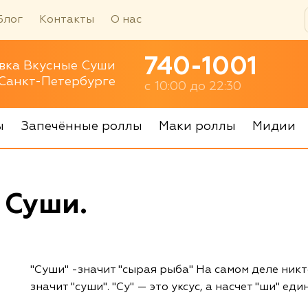
Блог
Контакты
О нас
740-1001
вка Вкусные Суши
 Санкт-Петербурге
с 10:00 до 22:30
ы
Запечённые роллы
Маки роллы
Мидии
 Суши.
"Суши" -значит "сырая рыба" На самом деле никт
значит "суши". "Су" — это уксус, а насчет "ши" ед