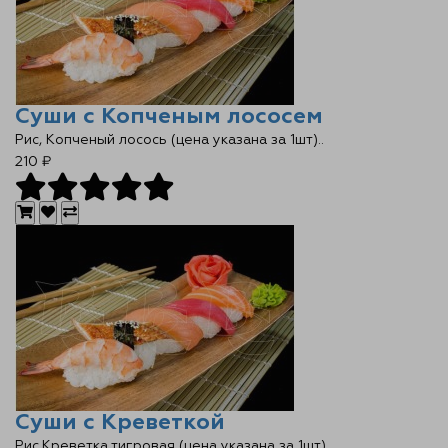
Контакты
О нас
Отзывы
Суши с Копченым лососем
Рис, Копченый лосось (цена указана за 1шт)..
Телефоны
210 ₽
Войти
Наше приложение
ЗАГРУЗИТЕ НА
Суши с Креветкой
Рис,Креветка тигровая (цена указана за 1шт)..