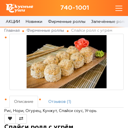
740-1001
740-1001
с 10:00 до 22:30
АКЦИИ
Новинки
Фирменные роллы
Запечённые ролл
Главная
Фирменные роллы
Спайси ролл с угрём
0 товаров
Корзина
0 ₽
Главная
Акции
Описание
Отзывов (1)
О доставке
Рис, Нори, Огурец, Кунжут, Спайси соус, Угорь.
Блог
Спайси ролл с угрём