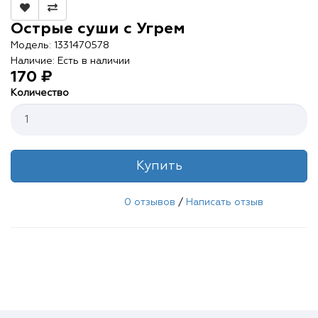
Контакты
Острые суши с Угрем
О нас
Модель: 1331470578
Наличие: Есть в наличии
Отзывы
170 ₽
Количество
Телефоны
Войти
Купить
0 отзывов
/
Написать отзыв
Наше приложение
ЗАГРУЗИТЕ НА