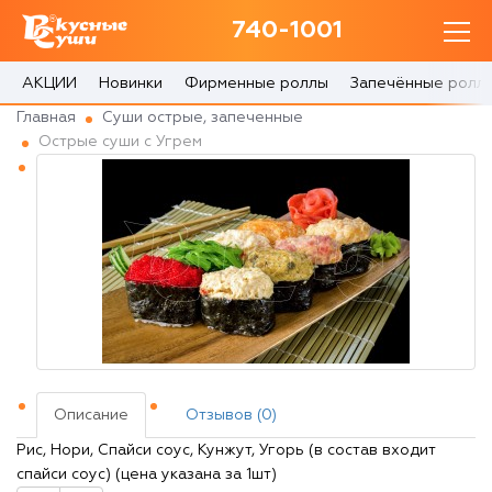
740-1001
740-1001
с 10:00 до 22:30
АКЦИИ
Новинки
Фирменные роллы
Запечённые ролл
Главная
Суши острые, запеченные
0 товаров
Острые суши с Угрем
Корзина
0 ₽
Главная
Акции
О доставке
Описание
Отзывов (0)
Рис, Нори, Спайси соус, Кунжут, Угорь (в состав входит
Блог
спайси соус) (цена указана за 1шт)