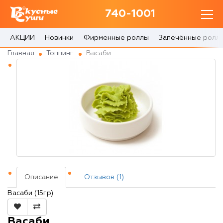
740-1001
740-1001
с 10:00 до 22:30
АКЦИИ
Новинки
Фирменные роллы
Запечённые ролл
Главная
Топпинг
Васаби
0 товаров
Корзина
0 ₽
Главная
Акции
Описание
Отзывов (1)
О доставке
Васаби (15гр)
Блог
Васаби