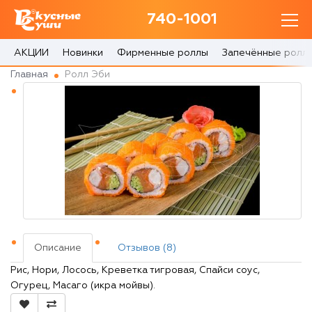
740-1001
740-1001
с 10:00 до 22:30
АКЦИИ
Новинки
Фирменные роллы
Запечённые ролл
Главная
Ролл Эби
0 товаров
Корзина
0 ₽
Главная
Акции
Описание
Отзывов (8)
О доставке
Рис, Нори, Лосось, Креветка тигровая, Спайси соус,
Огурец, Масаго (икра мойвы).
Блог