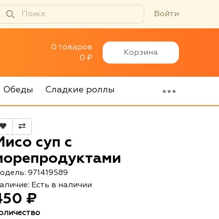
Войти
0 товаров
Корзина
0 ₽
Обеды
Сладкие роллы
Мисо суп с
морепродуктами
одель: 971419589
аличие: Есть в наличии
450 ₽
оличество