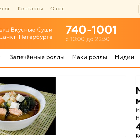
Блог
Контакты
О нас
740-1001
вка Вкусные Суши
 Санкт-Петербурге
с 10:00 до 22:30
ы
Запечённые роллы
Маки роллы
Мидии
М
Н
К