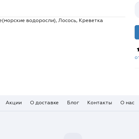
е(морские водоросли), Лосось, Креветка
о
Акции
О доставке
Блог
Контакты
О нас