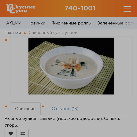
740-1001
740-1001
с 10:00 до 22:30
АКЦИИ
Новинки
Фирменные роллы
Запечённые ролл
Главная
Сливочный суп с угрём
0 товаров
Корзина
0 ₽
Главная
Акции
Описание
Отзывов (13)
О доставке
Рыбный бульон, Вакаме (морские водоросли), Сливки,
Угорь.
Блог