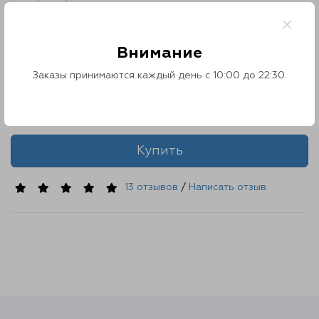
Контакты
Сливочный суп с угрём
×
Модель: 1675244442
О нас
Наличие: Есть в наличии
Внимание
450 ₽
Отзывы
Заказы принимаются каждый день с 10:00 до 22:30.
Количество
Телефоны
Купить
Войти
13 отзывов
/
Написать отзыв
Наше приложение
ЗАГРУЗИТЕ НА