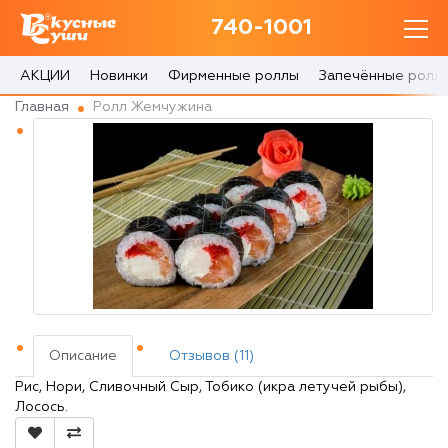
740-1001
740-1001
с 10:00 до 22:30
АКЦИИ
Новинки
Фирменные роллы
Запечённые ролл
Главная
Ролл Жемчужина
0 товаров
Корзина
0 ₽
Главная
Акции
Описание
Отзывов (11)
О доставке
Рис, Нори, Сливочный Сыр, Тобико (икра летучей рыбы),
Лосось.
Блог