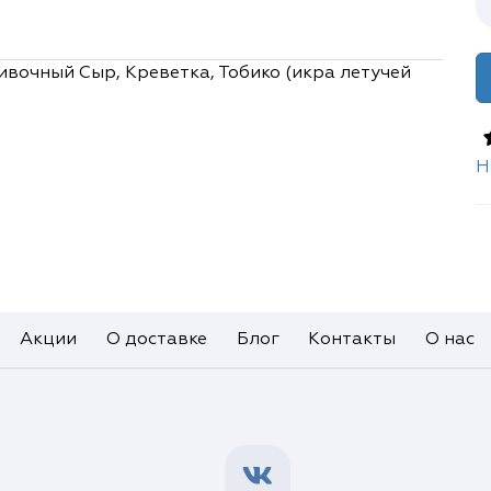
ивочный Сыр, Креветка, Тобико (икра летучей
Н
Акции
О доставке
Блог
Контакты
О нас