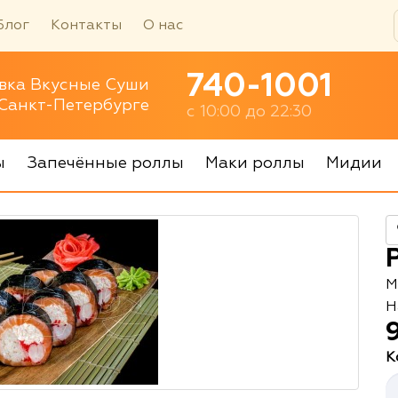
Блог
Контакты
О нас
740-1001
вка Вкусные Суши
 Санкт-Петербурге
с 10:00 до 22:30
ы
Запечённые роллы
Маки роллы
Мидии
М
Н
К