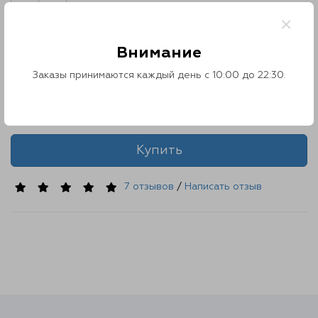
Контакты
Red Ролл
×
Модель: 670724632
О нас
Наличие: Есть в наличии
Внимание
730 ₽
Отзывы
Заказы принимаются каждый день с 10:00 до 22:30.
Количество
Телефоны
Купить
Войти
7 отзывов
/
Написать отзыв
Наше приложение
ЗАГРУЗИТЕ НА