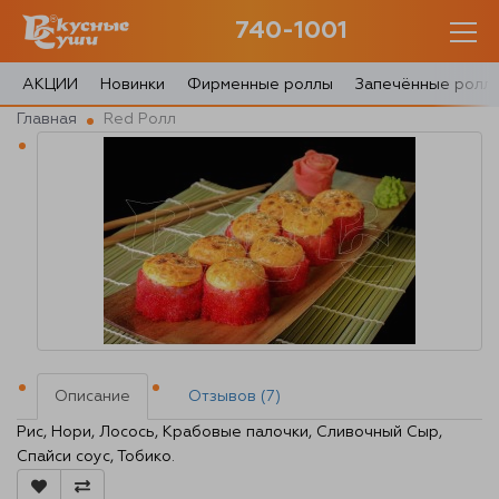
740-1001
740-1001
с 10:00 до 22:30
АКЦИИ
Новинки
Фирменные роллы
Запечённые ролл
Главная
Red Ролл
0 товаров
Корзина
0 ₽
Главная
Акции
Описание
Отзывов (7)
О доставке
Рис, Нори, Лосось, Крабовые палочки, Сливочный Сыр,
Спайси соус, Тобико.
Блог