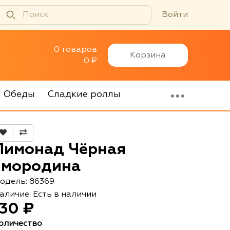
Войти
0 товаров
Корзина
0 ₽
Обеды
Сладкие роллы
Лимонад Чёрная
смородина
одель: 86369
аличие: Есть в наличии
130 ₽
оличество