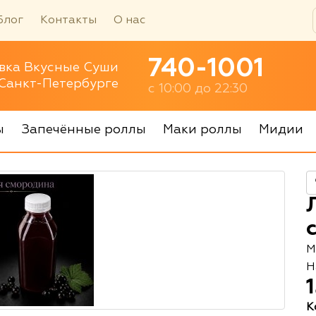
Блог
Контакты
О нас
740-1001
вка Вкусные Суши
 Санкт-Петербурге
с 10:00 до 22:30
ы
Запечённые роллы
Маки роллы
Мидии
М
Н
К