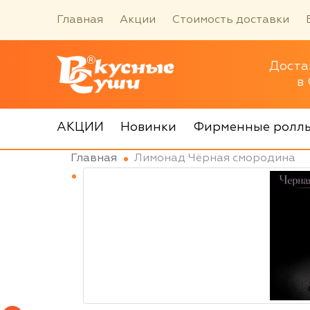
Главная
Акции
Стоимость доставки
Доста
в
АКЦИИ
Новинки
Фирменные ролл
Главная
Лимонад Чёрная смородина