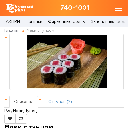
740-1001
740-1001
с 10:00 до 22:30
АКЦИИ
Новинки
Фирменные роллы
Запечённые ролл
Главная
Маки с тунцом
0 товаров
Корзина
0 ₽
Главная
Акции
Описание
Отзывов (2)
О доставке
Рис, Нори, Тунец.
Блог
Маки с тунцом