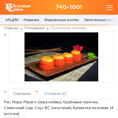
740-1001
740-1001
с 10:00 до 22:30
АКЦИИ
Новинки
Фирменные роллы
Запечённые ролл
Главная
Половинки
Половинка окинава
0 товаров
Корзина
0 ₽
Главная
Акции
Описание
Отзывов (0)
О доставке
Рис, Нори, Масаго (икра мойвы), Крабовые палочки,
Сливочный Сыр, Соус ВС (неострый), Креветка тигровая. (4
Блог
кусочка)