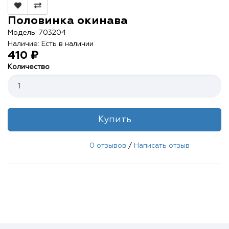
Контакты
Половинка окинава
О нас
Модель: 703204
Наличие: Есть в наличии
Отзывы
410 ₽
Количество
Телефоны
Войти
Купить
0 отзывов
/
Написать отзыв
Наше приложение
ЗАГРУЗИТЕ НА