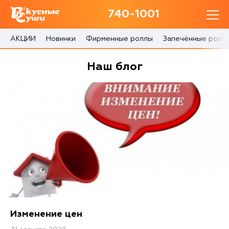
740-1001
740-1001
с 10:00 до 22:30
АКЦИИ
Новинки
Фирменные роллы
Запечённые ролл
0 товаров
Наш блог
Корзина
0 ₽
Главная
Акции
О доставке
Изменение цен
Блог